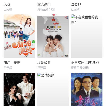
入戏
嫁入高门
湿婆神
已完结
更新至第09集
已完结
加油！美玲
珍爱如血
不喜欢色色的我吗？
已完结
已完结
更新至第05集