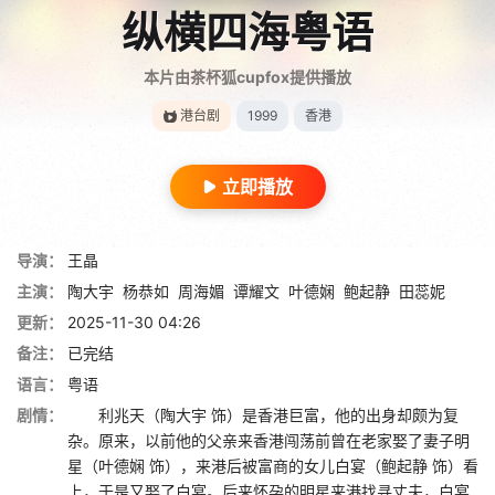
纵横四海粤语
本片由茶杯狐cupfox提供播放
港台剧
1999
香港
立即播放
导演：
王晶
主演：
陶大宇
杨恭如
周海媚
谭耀文
叶德娴
鲍起静
田蕊妮
更新：
2025-11-30 04:26
备注：
已完结
语言：
粤语
剧情：
利兆天（陶大宇 饰）是香港巨富，他的出身却颇为复
杂。原来，以前他的父亲来香港闯荡前曾在老家娶了妻子明
星（叶德娴 饰），来港后被富商的女儿白宴（鲍起静 饰）看
上，于是又娶了白宴。后来怀孕的明星来港找寻丈夫，白宴