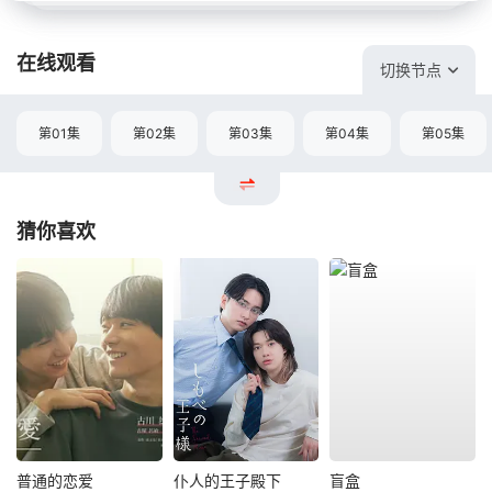
在线观看
切换节点
第01集
第02集
第03集
第04集
第05集
猜你喜欢
普通的恋爱
仆人的王子殿下
盲盒