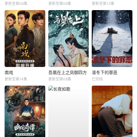
更新至第06集
更新至第06集
更新至第13集
南戏
吾凰在上之凤御四方
凛冬下的罪恶
更新至第14集
更新至第08集
已完结