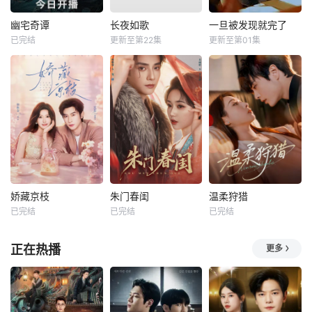
幽宅奇谭
长夜如歌
一旦被发现就完了
已完结
更新至第22集
更新至第01集
娇藏京枝
朱门春闺
温柔狩猎
已完结
已完结
已完结
正在热播
更多