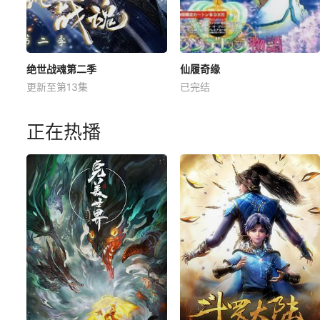
绝世战魂第二季
仙履奇缘
更新至第13集
已完结
正在热播