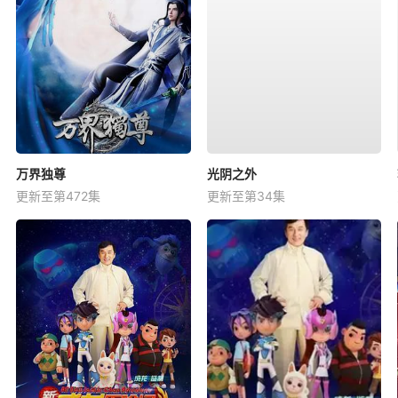
万界独尊
光阴之外
更新至第472集
更新至第34集