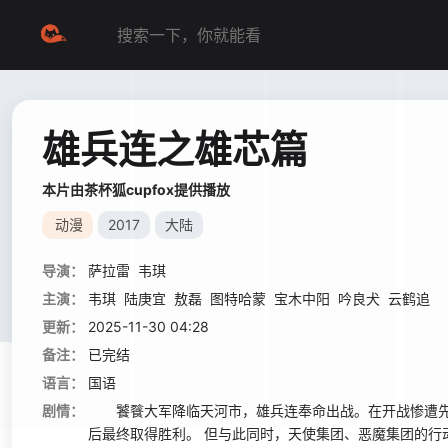
雄兵连之雄芯篇
本片由茶杯狐cupfox提供播放
动漫
2017
大陆
导演：
萨拉雷
韦琪
主演：
韦琪
陆庚宜
敖磊
图特哈蒙
宝木中阳
吟良犬
云鹤追
更新：
2025-11-30 04:28
备注：
已完结
语言：
国语
剧情：
饕餮大军降临天河市，雄兵连奉命出战。在开战惨遭先
后最终取得胜利。 但与此同时，天使集团、恶魔集团的行