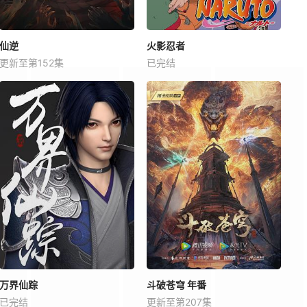
仙逆
火影忍者
更新至第152集
已完结
万界仙踪
斗破苍穹 年番
已完结
更新至第207集