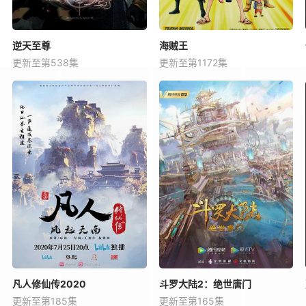
逆天至尊
海贼王
更新至第538集
更新至第1172集
凡人修仙传2020
斗罗大陆2：绝世唐门
更新至第185集
更新至第165集