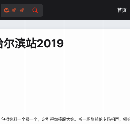
首页
搜一搜
尔滨站2019
，包袱笑料一个接一个，定引得你捧腹大笑。听一场张鹤伦专场相声，领