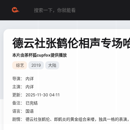
德云社张鹤伦相声专场哈
本片由茶杯狐cupfox提供播放
综艺
2019
大陆
导演：
内详
主演：
内详
更新：
2025-11-30 04:11
备注：
已完结
语言：
国语
剧情：
德云社张鹤伦、郎鹤炎的黄金组合来喽，独具一格的表演