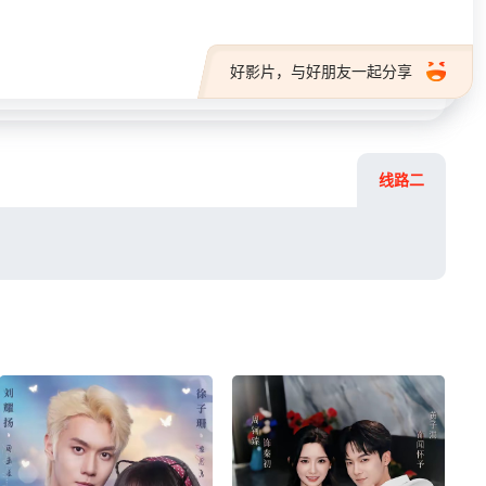
好影片，与好朋友一起分享
线路二