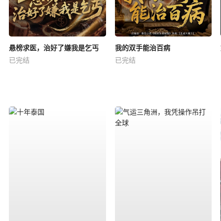
悬榜求医，治好了嫌我是乞丐
我的双手能治百病
已完结
已完结