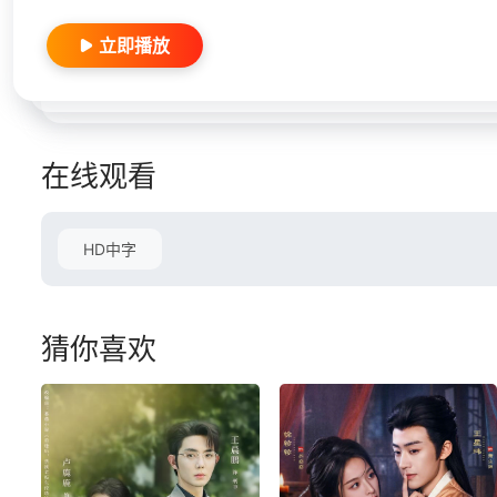
立即播放
在线观看
HD中字
猜你喜欢