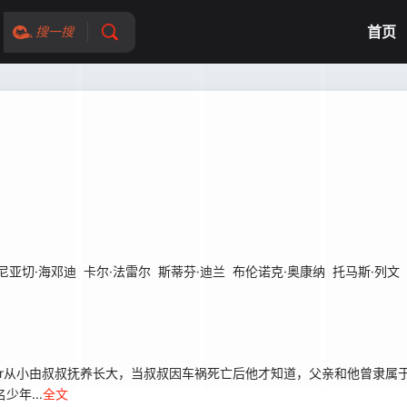
首页
搜一搜
尼亚切·海邓迪
卡尔·法雷尔
斯蒂芬·迪兰
布伦诺克·奥康纳
托马斯·列文
 Rider从小由叔叔抚养长大，当叔叔因车祸死亡后他才知道，父亲和他曾隶属于英国
年...
全文