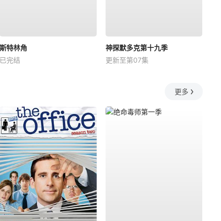
斯特林角
神探默多克第十九季
已完结
更新至第07集
更多