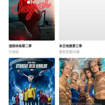
谜探休格第二季
末日地堡第三季
已完结
更新至第06集