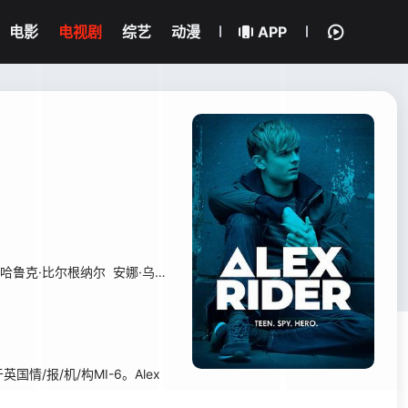
电影
电视剧
综艺
动漫
APP
哈鲁克·比尔根纳尔
安娜·乌拉鲁
玛里·休
塔利莎·温
利亚姆·加里根
霍
情/报/机/构MI-6。Alex