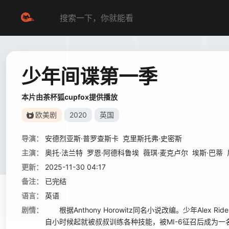
少年间谍第一季
本片由茶杯狐cupfox提供播放
欧美剧
2020
英国
导演：
安德烈亚斯·普罗查斯卡
克里斯托弗·史密斯
主演：
奥托·法兰特
罗恩·阿德科鲁埃
薇琪·麦克卢尔
埃斯·巴蒂
更新：
2025-11-30 04:17
备注：
已完结
语言：
英语
剧情：
根据Anthony Horowitz同名小说改编。少年Alex
自小时候起就被叔叔训练各种技能，被MI-6征召后成为一名少