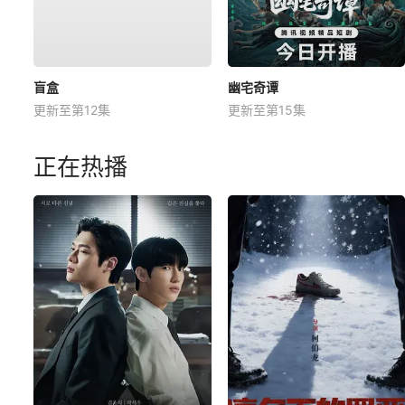
盲盒
幽宅奇谭
更新至第12集
更新至第15集
正在热播