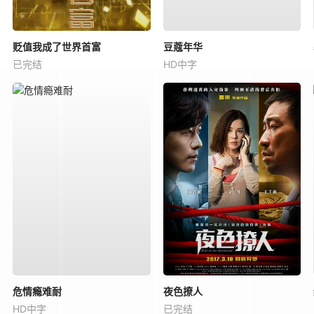
贬值我成了世界首富
豆蔻年华
已完结
HD中字
危情瘾难耐
夜色撩人
HD中字
已完结