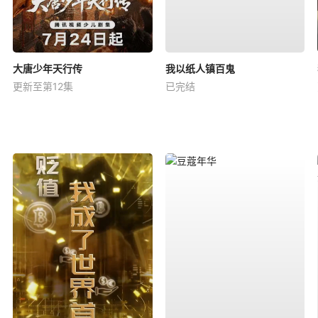
大唐少年天行传
我以纸人镇百鬼
更新至第12集
已完结