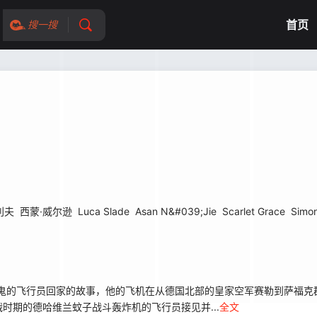
首页
搜一搜
利夫
西蒙·威尔逊
Luca Slade
Asan N&#039;Jie
Scarlet Grace
Simo
鬼的飞行员回家的故事，他的飞机在从德国北部的皇家空军赛勒到萨福克
时期的德哈维兰蚊子战斗轰炸机的飞行员接见并...
全文