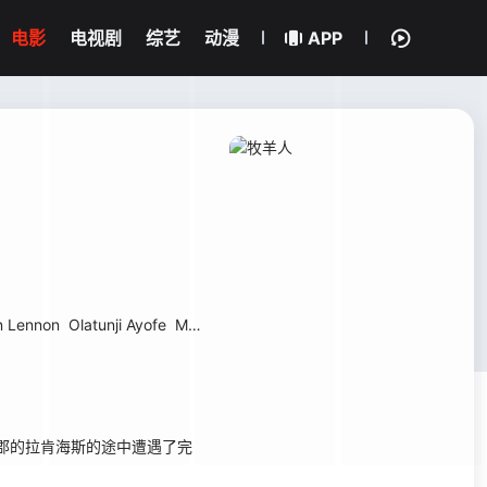
电影
电视剧
综艺
动漫
APP
n Lennon
Olatunji Ayofe
Mario Torella
郡的拉肯海斯的途中遭遇了完