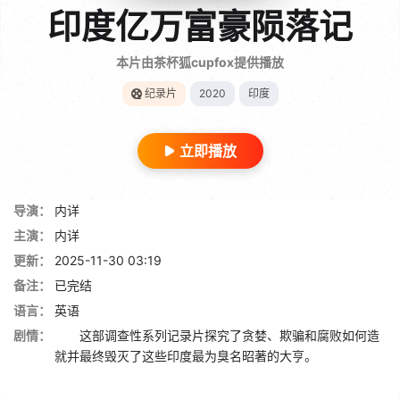
印度亿万富豪陨落记
本片由茶杯狐cupfox提供播放
纪录片
2020
印度
立即播放
导演：
内详
主演：
内详
更新：
2025-11-30 03:19
备注：
已完结
语言：
英语
剧情：
这部调查性系列记录片探究了贪婪、欺骗和腐败如何造
就并最终毁灭了这些印度最为臭名昭著的大亨。