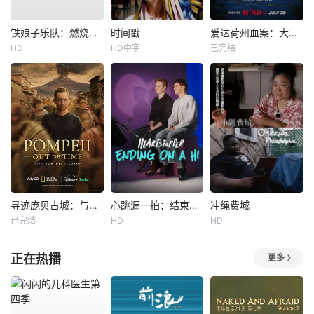
铁娘子乐队：燃烧雄心
时间戳
爱达荷州血案：大学梦魇
HD
HD中字
已完结
寻迹庞贝古城：与汤姆·希德勒斯顿同行
心跳漏一拍：结束在一声嗨
冲绳费城
已完结
HD
HD
正在热播
更多