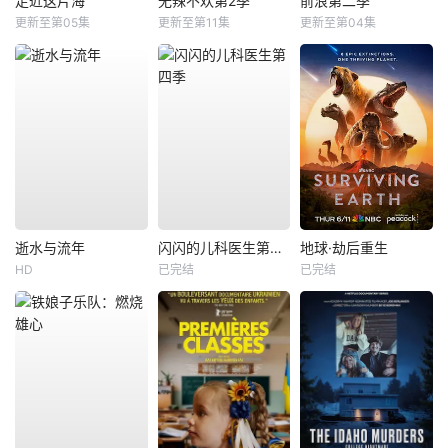
走近这片海
无辣不欢第2季
前浪第二季
更新至第05集
更新至第11集
更新至第04集
逝水与流年
闪闪的儿科医生第四季
地球·劫后重生
HD
已完结
已完结