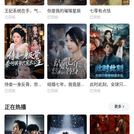
王妃系统在手，气的王爷发抖
你是我的璀璨星辰
七零有点恬
已完结
已完结
已完结
侍妾一身反骨，奈何侯爷只宠长公主
结婚七年，我竟是老公小青梅的替身
此时此刻，全球只有我知道未来
已完结
已完结
已完结
正在热播
更多