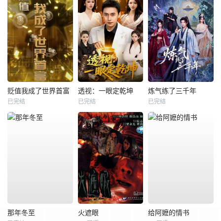
贬值我成了世界首富
透视：一眼定乾坤
炼气练了三千年
已完结
已完结
已完结
那年冬至
火遮眼
给阿嬷的情书