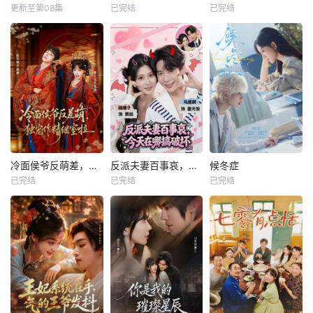
更新至第08集
已完结
已完结
冷面侯爷反萌差，独宠作精继室啦
反派夫妻百事哀，今天在哪搞破坏
候冬症
已完结
已完结
已完结