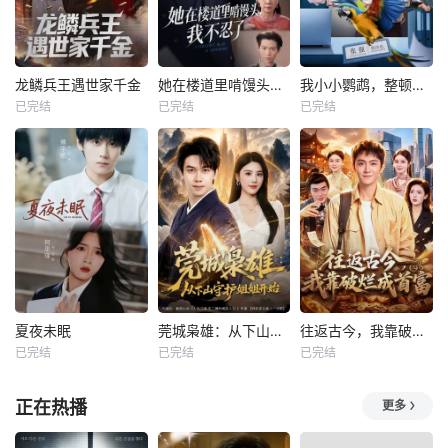
龙鳞兵王遇世家千金
她在楼道里啃馒头，我不忍了
我小小鹦鹉，整顿职场一把好手
已完结
已完结
已完结
夏夜未眠
莞城枭雄：从下山守护姐姐开始
往返古今，我靠破烂成首富
已完结
已完结
已完结
正在热播
更多