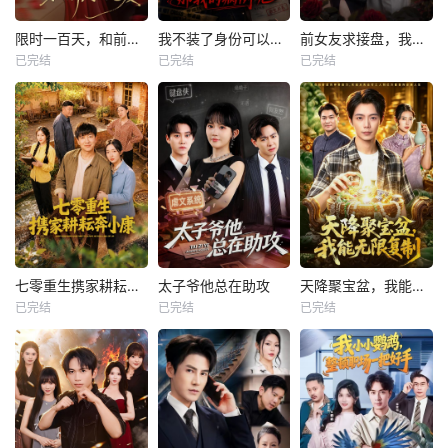
限时一百天，和前夫谈恋爱
我不装了身份可以偷走那我的病例呢
前女友求接盘，我反手闪婚女神
已完结
已完结
已完结
七零重生携家耕耘奔小康
太子爷他总在助攻
天降聚宝盆，我能无限复制
已完结
已完结
已完结