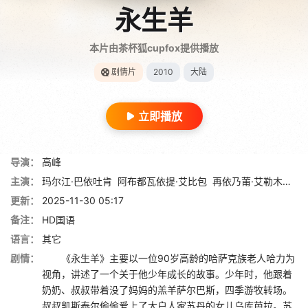
永生羊
本片由茶杯狐cupfox提供播放
剧情片
2010
大陆
立即播放
导演：
高峰
主演：
玛尔江·巴依吐肯
阿布都瓦依提·艾比包
再依乃莆·艾勒木塔依
更新：
2025-11-30 05:17
备注：
HD国语
语言：
其它
剧情：
《永生羊》主要以一位90岁高龄的哈萨克族老人哈力为
视角，讲述了一个关于他少年成长的故事。少年时，他跟着
奶奶、叔叔带着没了妈妈的羔羊萨尔巴斯，四季游牧转场。
叔叔凯斯泰尔偷偷爱上了大户人家苏丹的女儿乌库芭拉。苏