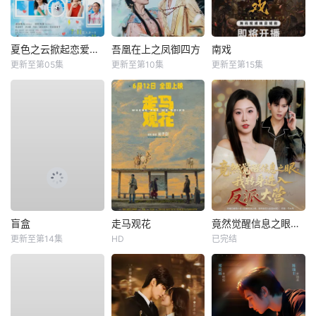
夏色之云掀起恋爱与风暴
吾凰在上之凤御四方
南戏
更新至第05集
更新至第10集
更新至第15集
盲盒
走马观花
竟然觉醒信息之眼，我转身进入反派大营
更新至第14集
HD
已完结