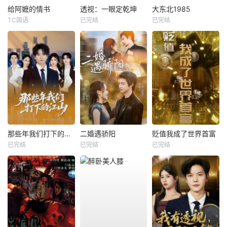
给阿嬷的情书
透视：一眼定乾坤
大东北1985
TC国语
已完结
已完结
那些年我们打下的江山
二婚遇骄阳
贬值我成了世界首富
已完结
已完结
已完结