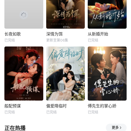
长夜如歌
深情为饵
从新婚开始
已完结
更新至第06集
已完结
般配预谋
偏爱降临时
傅先生的掌心娇
已完结
已完结
已完结
正在热播
更多