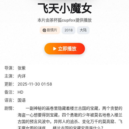
飞天小魔女
本片由茶杯狐cupfox提供播放
剧情片
2018
大陆
立即播放
导演：
张紫
主演：
内详
更新：
2025-11-30 01:58
备注：
HD
语言：
国语
剧情：
一副神秘的画卷里隐藏着楼兰古国的宝藏，两个贪婪的
海盗一心想要得到宝藏，四个勇敢的少年被莫名地卷入楼兰
古国的预言风波中。异邦人的追杀、变化万千的莫高窟、飞
天魔女图的谜底……楼兰古国的宝藏究竟是什么？