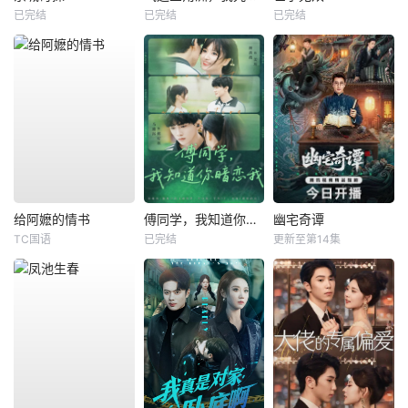
已完结
已完结
已完结
给阿嬷的情书
傅同学，我知道你暗恋我
幽宅奇谭
TC国语
已完结
更新至第14集