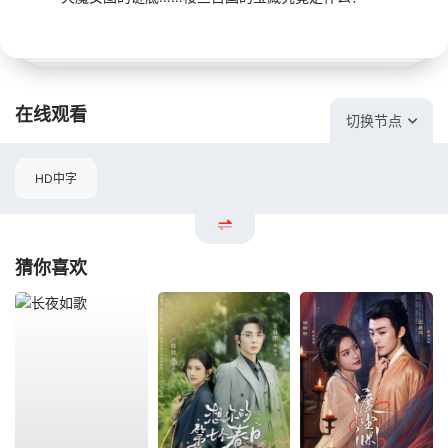
在线观看
切换节点
HD中字
猜你喜欢