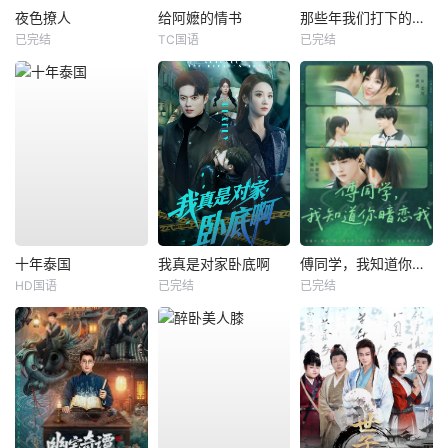
夜色撩人
给阿嬷的情书
那些年我们打下的江山
已完结
TC国语
已完结
十年泰国
我真是对家卧底啊
傅同学，我知道你暗恋我
HD国语
已完结
已完结