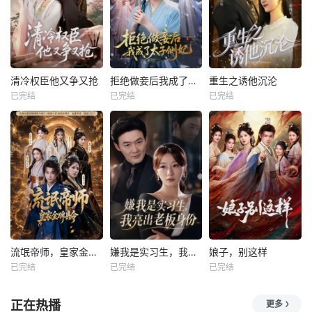
清冷权臣他又争又抢
拒绝做妾后我成了太子侧妃
重生之诱他沉沦
已完结
已完结
已完结
流氓帝师，皇家金牌县令
嫌我是实习生，我亮出老板身份
娘子，别这样
已完结
已完结
已完结
正在热播
更多