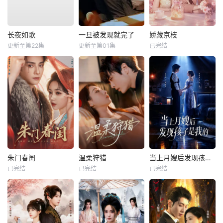
长夜如歌
一旦被发现就完了
娇藏京枝
更新至第22集
更新至第01集
已完结
朱门春闺
温柔狩猎
当上月嫂后发现孩子是我的
已完结
已完结
已完结