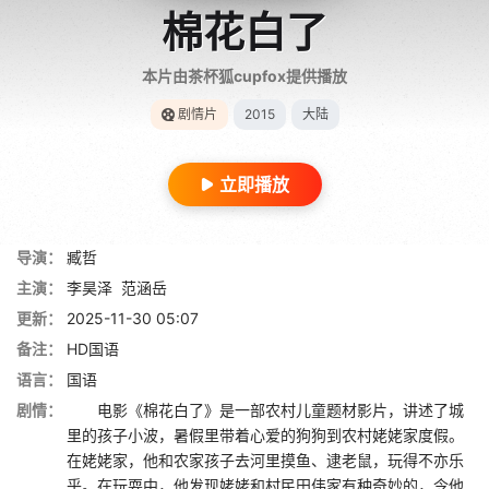
棉花白了
本片由茶杯狐cupfox提供播放
剧情片
2015
大陆
立即播放
导演：
臧哲
主演：
李昊泽
范涵岳
更新：
2025-11-30 05:07
备注：
HD国语
语言：
国语
剧情：
电影《棉花白了》是一部农村儿童题材影片，讲述了城
里的孩子小波，暑假里带着心爱的狗狗到农村姥姥家度假。
在姥姥家，他和农家孩子去河里摸鱼、逮老鼠，玩得不亦乐
乎。在玩耍中，他发现姥姥和村民田伟家有种奇妙的，令他