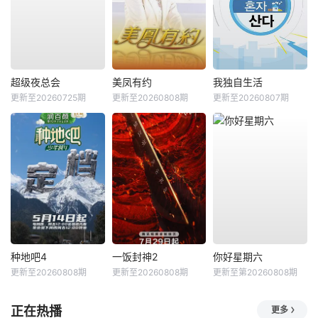
超级夜总会
美凤有约
我独自生活
更新至20260725期
更新至20260808期
更新至20260807期
种地吧4
一饭封神2
你好星期六
更新至20260808期
更新至20260808期
更新至第20260808期
正在热播
更多