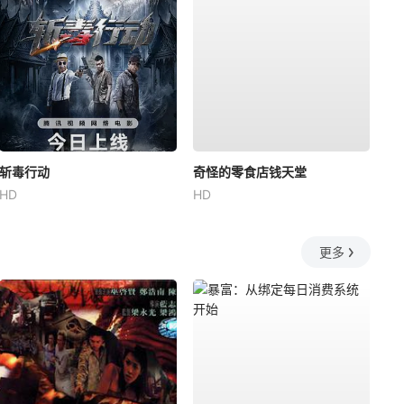
斩毒行动
奇怪的零食店钱天堂
HD
HD
更多