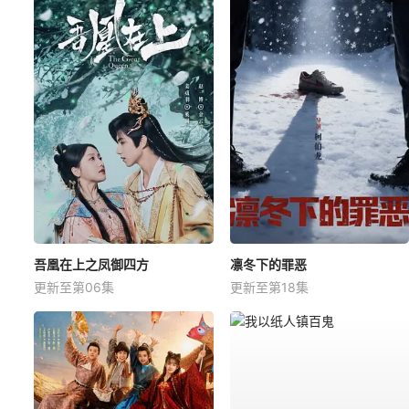
吾凰在上之凤御四方
凛冬下的罪恶
更新至第06集
更新至第18集