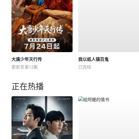
大唐少年天行传
我以纸人镇百鬼
更新至第12集
已完结
正在热播