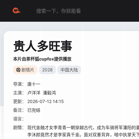
贵人多旺事
本片由茶杯狐cupfox提供播放
剧情片
2028
中国大陆
导演：
唐十一
主演：
卢洋洋
潘毅鸿
更新：
2026-07-12 14:15
备注：
已完结
语言：
剧情：
现代金融才女李青青一朝穿越古代，成为车骑将军潘阳的
李沐颜竟然才是李家真千金。面对双重背弃，暗中执掌天下