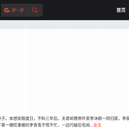
首页
搜一搜
妻子。本想安稳度日，不料三年后，夫君却携带外室李沐颜一同归家，李
第一楼旺事楼的李青青不慌不忙，一边巧破后宅闹...
全文