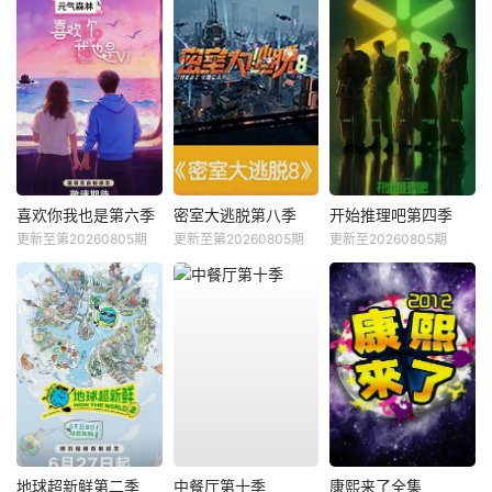
喜欢你我也是第六季
密室大逃脱第八季
开始推理吧第四季
更新至第20260805期
更新至第20260805期
更新至20260805期
地球超新鲜第二季
中餐厅第十季
康熙来了全集