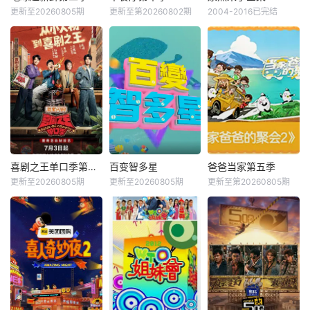
更新至20260805期
更新至第20260802期
2004-2016已完结
喜剧之王单口季第三季
百变智多星
爸爸当家第五季
更新至20260805期
更新至20260805期
更新至第20260805期