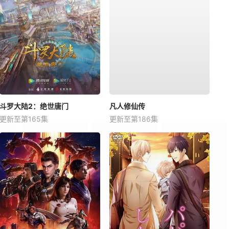
斗罗大陆2：绝世唐门
凡人修仙传
更新至第165集
更新至第186集