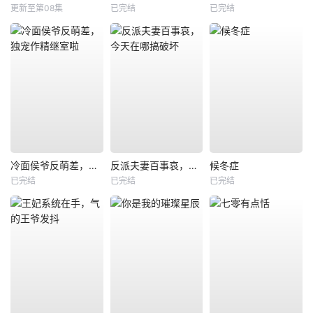
更新至第08集
已完结
已完结
冷面侯爷反萌差，独宠作精继室啦
反派夫妻百事哀，今天在哪搞破坏
候冬症
已完结
已完结
已完结