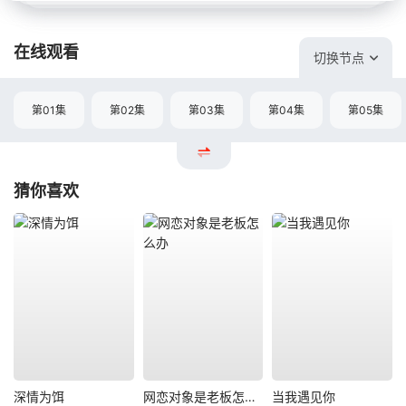
在线观看
切换节点
第01集
第02集
第03集
第04集
第05集
猜你喜欢
深情为饵
网恋对象是老板怎么办
当我遇见你