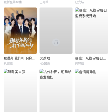
更新至第16集
已完结
已完结
那些年我们打下的江山
火遮眼
暴富：从绑定每日消费系统开始
已完结
HD国语
已完结