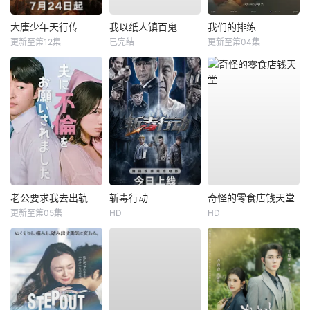
大唐少年天行传
我以纸人镇百鬼
我们的排练
更新至第12集
已完结
更新至第04集
老公要求我去出轨
斩毒行动
奇怪的零食店钱天堂
更新至第05集
HD
HD