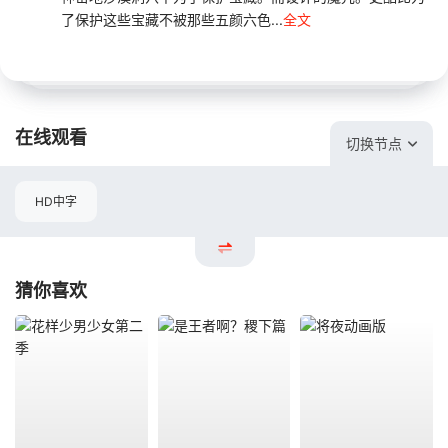
了保护这些宝藏不被那些五颜六色...
全文
在线观看
切换节点
HD中字
猜你喜欢