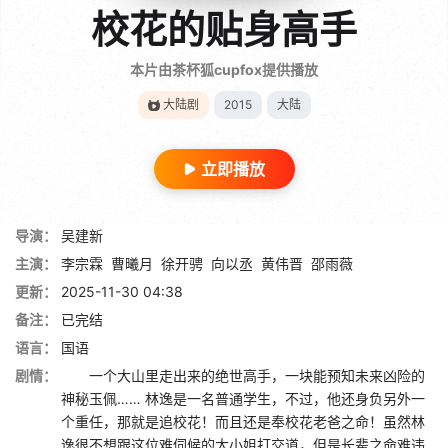
校花的贴身高手
本片由茶杯狐cupfox提供播放
大陆剧
2015
大陆
立即播放
导演：
吴建新
主演：
李宗霖
曹曦月
徐开骋
向以丞
黄伟晋
邵雨薇
更新：
2025-11-30 04:38
备注：
已完结
语言：
国语
剧情：
一个大山里走出来的绝世高手，一块能预知未来凶险的
神秘玉佩…… 林逸是一名普通学生，不过，他还身负另外一
个重任，那就是追校花！而且还是奉校花老爸之命！虽然林
逸很不想跟这位难伺候的大小姐打交道，但是长辈之命难违