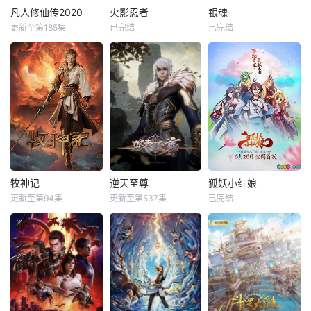
凡人修仙传2020
火影忍者
银魂
更新至第185集
已完结
已完结
牧神记
逆天至尊
狐妖小红娘
更新至第94集
更新至第537集
已完结