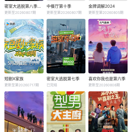
密室大逃脱第八季大神版
中餐厅第十季
金牌调解2024
更新至20260807期
更新至第20260807期
更新至第20260805期
短剧X家族
密室大逃脱第七季
喜欢你我也是第六季
更新至第20260717期
已完结
更新至20260808期