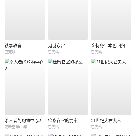
铁拳教育
鬼谜东宫
金特务：本色回归
已完结
已完结
已完结
杀人者的购物中心2
检察官室的提案
21世纪大君夫人
更新至第06集
已完结
已完结