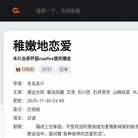
稚嫩地恋爱
本片由茶杯狐cupfox提供播放
日韩剧
2021
日本
导演：
丰岛圭介
主演：
渡边大知
菊池风磨
艾克
石川恋
石井杏奈
山崎纮菜
大
更新：
2025-11-30 02:46
备注：
已完结
语言：
日语
剧情：
描述三位笨拙、不受欢迎的男孩成为爱情影响家的助手，并
想谈话中，面对着“各种各样的恋爱形式”。