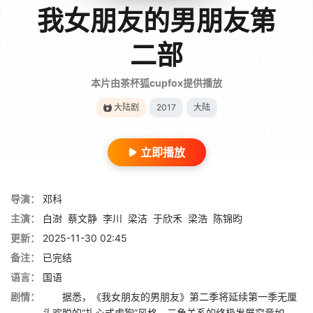
我女朋友的男朋友第
二部
本片由茶杯狐cupfox提供播放
大陆剧
2017
大陆
立即播放
导演：
邓科
主演：
白澍
蔡文静
李川
梁洁
于欣禾
梁浩
陈锦昀
更新：
2025-11-30 02:45
备注：
已完结
语言：
国语
剧情：
据悉，《我女朋友的男朋友》第二季将延续第一季无厘
头欢脱的“扎心式虐狗”风格。三角关系的终极发展究竟如