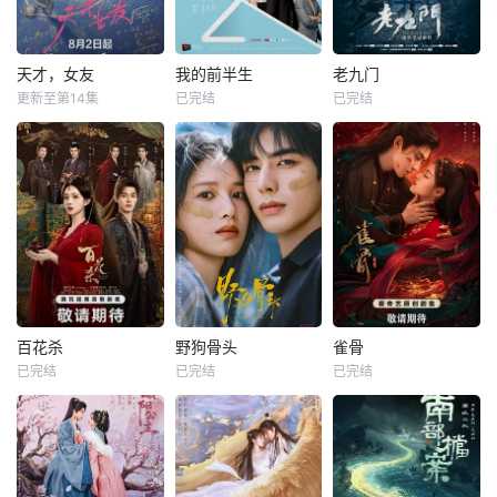
天才，女友
我的前半生
老九门
更新至第14集
已完结
已完结
百花杀
野狗骨头
雀骨
已完结
已完结
已完结