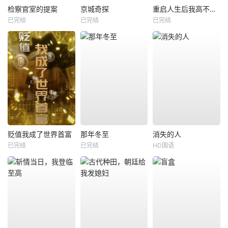
检察官室的提案
京城奇探
重启人生后我高不可攀
已完结
已完结
已完结
贬值我成了世界首富
那年冬至
消失的人
已完结
已完结
HD国语