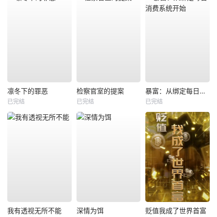
凛冬下的罪恶
检察官室的提案
暴富：从绑定每日消费系统开始
已完结
已完结
已完结
我有透视无所不能
深情为饵
贬值我成了世界首富