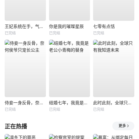
王妃系统在手，气的王爷发抖
你是我的璀璨星辰
七零有点恬
已完结
已完结
已完结
侍妾一身反骨，奈何侯爷只宠长公主
结婚七年，我竟是老公小青梅的替身
此时此刻，全球只有我知道未来
已完结
已完结
已完结
正在热播
更多