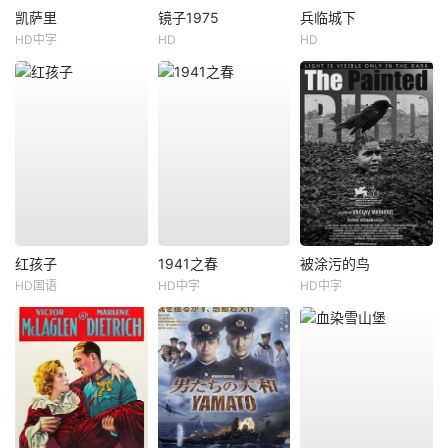
凯萨里
镜子1975
兵临城下
HD中字
HD
HD
红孩子
1941之春
被涂污的鸟
HD国语
HD中字
HD中字