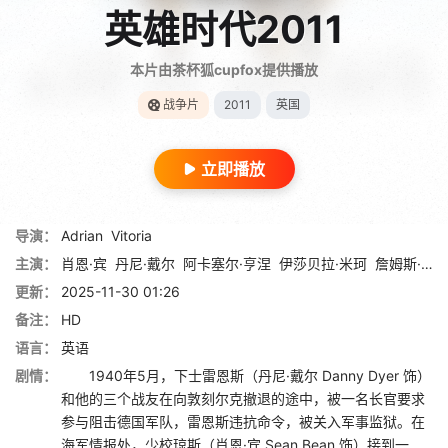
英雄时代2011
本片由茶杯狐cupfox提供播放
战争片
2011
英国
立即播放
导演：
Adrian
Vitoria
主演：
肖恩·宾
丹尼·戴尔
阿卡塞尔·亨涅
伊莎贝拉·米珂
詹姆斯·达西
更新：
2025-11-30 01:26
备注：
HD
语言：
英语
剧情：
1940年5月，下士雷恩斯（丹尼·戴尔 Danny Dyer 饰）
和他的三个战友在向敦刻尔克撤退的途中，被一名长官要求
参与阻击德国军队，雷恩斯违抗命令，被关入军事监狱。在
海军情报处，少校琼斯（肖恩·宾 Sean Bean 饰）接到一