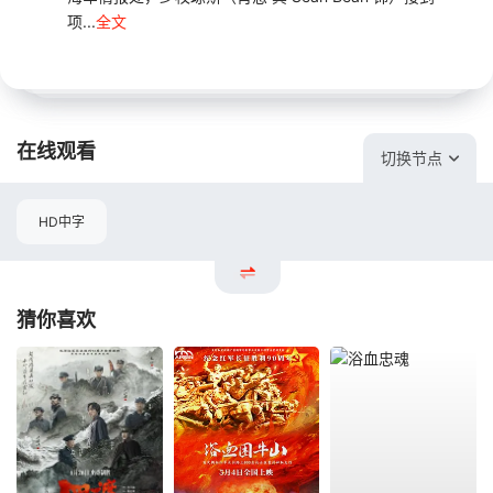
项...
全文
在线观看
切换节点
HD中字
猜你喜欢