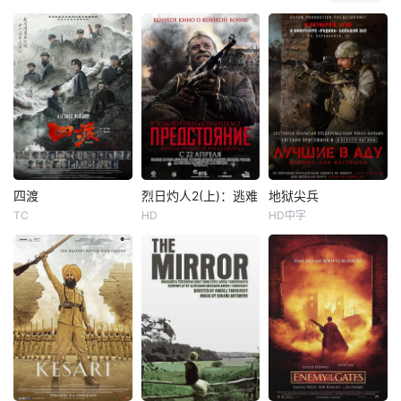
四渡
烈日灼人2(上)：逃难
地狱尖兵
TC
HD
HD中字