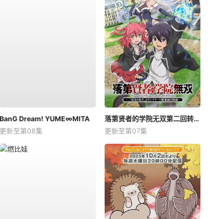
BanG Dream! YUME∞MITA
落第贤者的学院无双第二回转生，S等级作弊魔术师冒险记
更新至第08集
更新至第07集