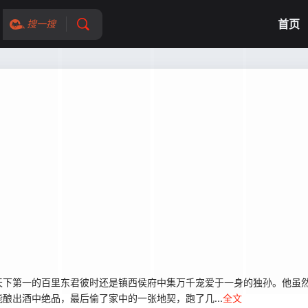
首页
搜一搜
下第一的百里东君彼时还是镇西侯府中集万千宠爱于一身的独孙。他虽然
酿出酒中绝品，最后偷了家中的一张地契，跑了几...
全文