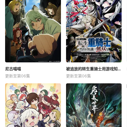
尼古喵喵
被追放的转生重骑士用游戏知识开无双
更新至第06集
更新至第06集