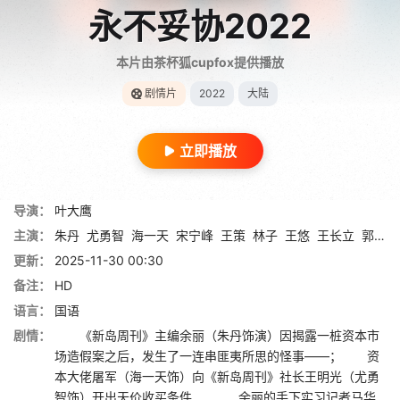
永不妥协2022
本片由茶杯狐cupfox提供播放
剧情片
2022
大陆
立即播放
导演：
叶大鹰
主演：
朱丹
尤勇智
海一天
宋宁峰
王策
林子
王悠
王长立
郭柯宇
更新：
2025-11-30 00:30
备注：
HD
语言：
国语
剧情：
《新岛周刊》主编余丽（朱丹饰演）因揭露一桩资本市
场造假案之后，发生了一连串匪夷所思的怪事——； 资
本大佬屠军（海一天饰）向《新岛周刊》社长王明光（尤勇
智饰）开出天价收买条件…… 余丽的手下实习记者马华