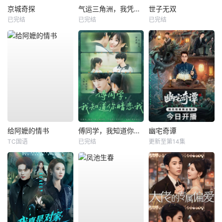
京城奇探
气运三角洲，我凭操作吊打全球
世子无双
已完结
已完结
已完结
给阿嬷的情书
傅同学，我知道你暗恋我
幽宅奇谭
TC国语
已完结
更新至第14集