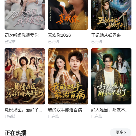
初次听闻我很爱你
喜欢你2026
王妃她从妖界来
已完结
已完结
已完结
悬榜求医，治好了嫌我是乞丐
我的双手能治百病
好人难当，那就不当了
已完结
已完结
已完结
正在热播
更多