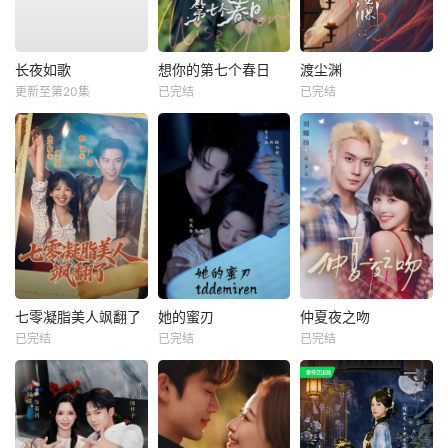
长夜如歌
想你的第七个春日
渡尘渊
更新至第20集
已完结
已完结
七零凝脂美人飒翻了
她的蜜刃
仲夏夜之吻
已完结
已完结
已完结