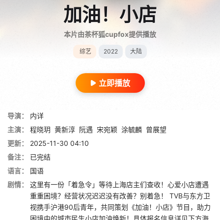
加油！小店
本片由茶杯狐cupfox提供播放
综艺
2022
大陆
立即播放
导演：
内详
主演：
程晓玥
黄新淳
阮遇
宋宛颖
涂毓麟
曾展望
更新：
2025-11-30 04:10
备注：
已完结
语言：
国语
剧情：
这里有一份「着急令」等待上海店主们查收！心爱小店遭遇
重重困境？经营状况迟迟没有改善？别着急！ TVB与东方卫
视携手沪港90后青年，共同策划《加油！小店》节目，助力
困境中的城市民生小店加油焕新！具体报名信息详见下方海