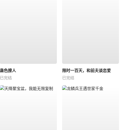
蛊色撩人
限时一百天，和前夫谈恋爱
已完结
已完结