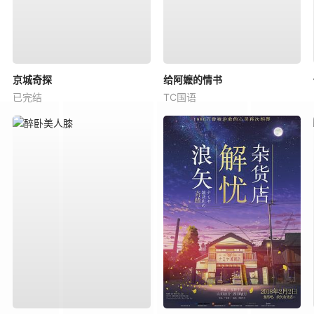
京城奇探
给阿嬷的情书
已完结
TC国语