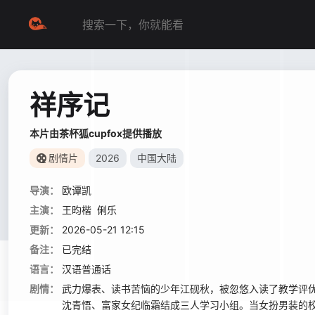
祥序记
本片由茶杯狐cupfox提供播放
剧情片
2026
中国大陆
导演：
欧谭凯
主演：
王昀楷
俐乐
更新：
2026-05-21 12:15
备注：
已完结
语言：
汉语普通话
剧情：
武力爆表、读书苦恼的少年江砚秋，被忽悠入读了教学评
沈青悟、富家女纪临霜结成三人学习小组。当女扮男装的校长