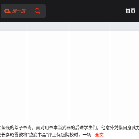
首页
搜一搜
优垫底的莘子书斋。面对用书本当武器的后进学生们，他意外凭借自身武
秦昭雪欲将“垫底书斋”评上优级院校时，一场...
全文