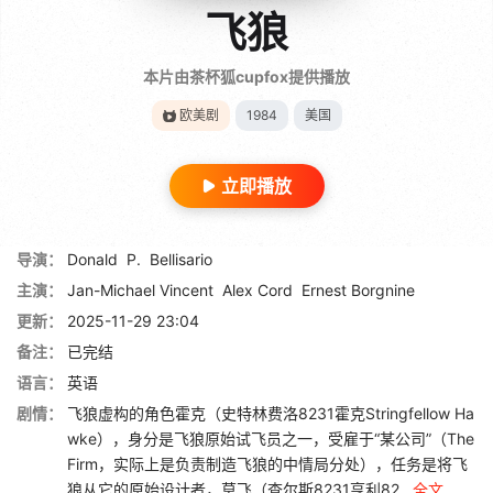
飞狼
本片由茶杯狐cupfox提供播放
欧美剧
1984
美国
立即播放
导演：
Donald
P.
Bellisario
主演：
Jan-Michael Vincent
Alex Cord
Ernest Borgnine
更新：
2025-11-29 23:04
备注：
已完结
语言：
英语
剧情：
飞狼虚构的角色霍克（史特林费洛8231霍克Stringfellow Ha
wke），身分是飞狼原始试飞员之一，受雇于“某公司”（The
Firm，实际上是负责制造飞狼的中情局分处），任务是将飞
狼从它的原始设计者，莫飞（查尔斯8231亨利82...
全文