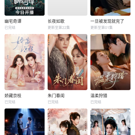
幽宅奇谭
长夜如歌
一旦被发现就完了
已完结
更新至第22集
更新至第01集
娇藏京枝
朱门春闺
温柔狩猎
已完结
已完结
已完结