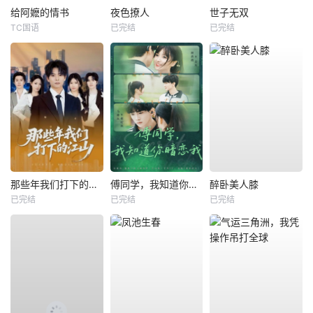
给阿嬷的情书
夜色撩人
世子无双
TC国语
已完结
已完结
那些年我们打下的江山
傅同学，我知道你暗恋我
醉卧美人膝
已完结
已完结
已完结