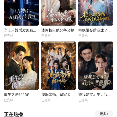
当上月嫂后发现孩子是我的
清冷权臣他又争又抢
拒绝做妾后我成了太子侧妃
已完结
已完结
已完结
重生之诱他沉沦
流氓帝师，皇家金牌县令
嫌我是实习生，我亮出老板身份
已完结
已完结
已完结
正在热播
更多