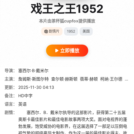
戏王之王1952
本片由茶杯狐cupfox提供播放
剧情片
1952
美国
立即播放
导演：
塞西尔·B·戴米尔
主演：
詹姆斯·斯图尔特
查尔顿·赫斯顿
蓓蒂·赫顿
柯纳·王尔德
多萝
更新：
2025-11-30 04:13
备注：
HD中字
语言：
英语
剧情：
塞西尔．B．戴米尔执导的这部影片，获得第二十五届
奥斯卡最佳影片和最佳电影故事两项大奖。面对电视界的蓬
勃发展，饱受威协的电影界，在这届选择了一部足以压倒电
视气势的超级豪华大制作，作为这一届的最佳影片得主。故