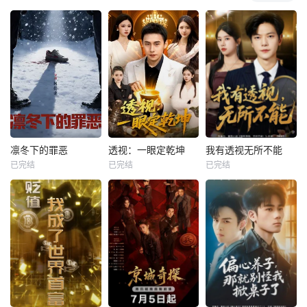
凛冬下的罪恶
透视：一眼定乾坤
我有透视无所不能
已完结
已完结
已完结