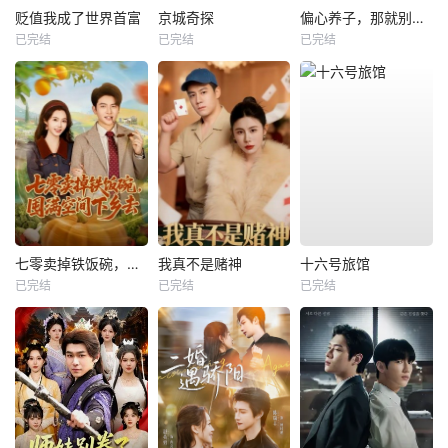
贬值我成了世界首富
京城奇探
偏心养子，那就别怪我掀桌子了
已完结
已完结
已完结
七零卖掉铁饭碗，囤满空间下乡去
我真不是赌神
十六号旅馆
已完结
已完结
已完结