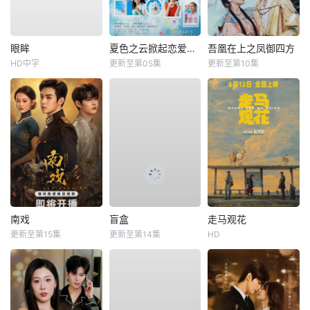
眼眸
夏色之云掀起恋爱与风暴
吾凰在上之凤御四方
HD中字
更新至第05集
更新至第10集
南戏
盲盒
走马观花
更新至第15集
更新至第14集
HD